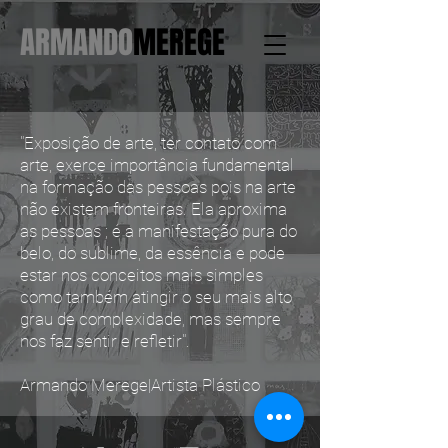
ARMANDO
MEREGE
"Exposição de arte, ter contato com
arte, exerce importância fundamental
na formação das pessoas pois na arte
não existem fronteiras. Ela aproxima
as pessoas ; é a manifestação pura do
belo, do sublime, da essência e pode
estar nos conceitos mais simples
como também atingir o seu mais alto
grau de complexidade, mas sempre
nos faz sentir e refletir".
Armando Merege|Artista Plástico